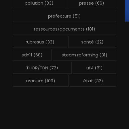
pollution
(33)
presse
(66)
préfecture
(51)
ressources/documents
(181)
rubresus
(33)
santé
(22)
sdn11
(68)
steam reforming
(31)
THOR/TDN
(72)
uf4
(61)
uranium
(109)
état
(32)