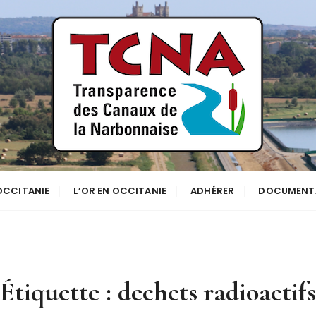
se
NNE
 OCCITANIE
L’OR EN OCCITANIE
ADHÉRER
DOCUMENT
Étiquette :
dechets radioactifs