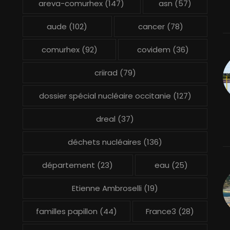
areva-comurhex
(147)
asn
(57)
aude
(102)
cancer
(78)
comurhex
(92)
covidem
(36)
criirad
(79)
dossier spécial nucléaire occitanie
(127)
dreal
(37)
déchets nucléaires
(136)
département
(23)
eau
(25)
Etienne Ambroselli
(19)
familles papillon
(44)
France3
(28)