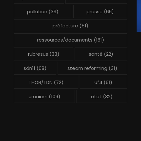
pollution
(33)
presse
(66)
préfecture
(51)
ressources/documents
(181)
rubresus
(33)
santé
(22)
sdn11
(68)
steam reforming
(31)
THOR/TDN
(72)
uf4
(61)
uranium
(109)
état
(32)