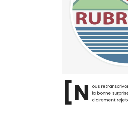
[N
ous retranscrivo
la bonne surpri
clairement rejet