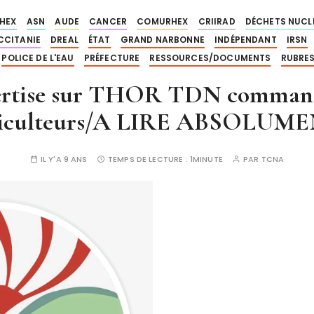
HEX
ASN
AUDE
CANCER
COMURHEX
CRIIRAD
DÉCHETS NUCL
CCITANIE
DREAL
ÉTAT
GRAND NARBONNE
INDÉPENDANT
IRSN
POLICE DE L'EAU
PRÉFECTURE
RESSOURCES/DOCUMENTS
RUBRE
ertise sur THOR TDN commandi
ticulteurs/A LIRE ABSOLUM
IL Y'A 9 ANS
TEMPS DE LECTURE :
1MINUTE
PAR
TCNA