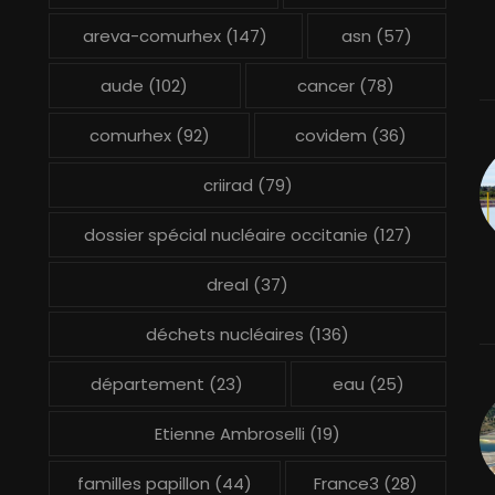
areva-comurhex
(147)
asn
(57)
aude
(102)
cancer
(78)
comurhex
(92)
covidem
(36)
criirad
(79)
dossier spécial nucléaire occitanie
(127)
dreal
(37)
déchets nucléaires
(136)
département
(23)
eau
(25)
Etienne Ambroselli
(19)
familles papillon
(44)
France3
(28)