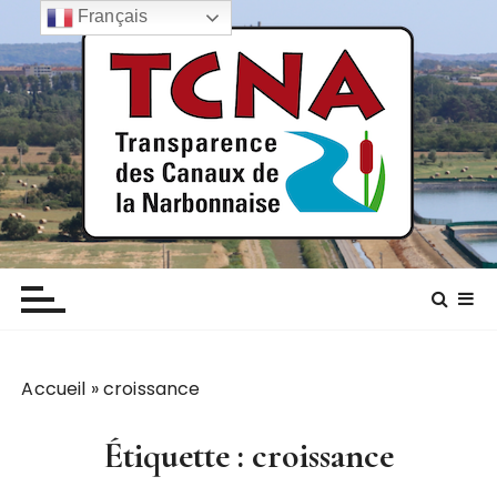
P
Français
a
s
s
e
r
a
u
c
TCNA NARBONNE
Transparence des canaux de la narbonnaise
o
n
t
e
n
Accueil
»
croissance
u
Étiquette :
croissance