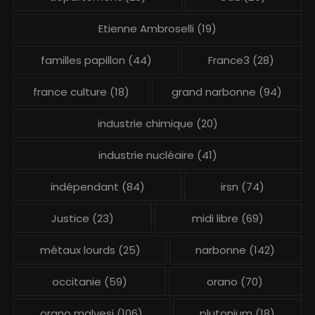
Etienne Ambroselli
(19)
familles papillon
(44)
France3
(28)
france culture
(18)
grand narbonne
(94)
industrie chimique
(20)
industrie nucléaire
(41)
indépendant
(84)
irsn
(74)
Justice
(23)
midi libre
(69)
métaux lourds
(25)
narbonne
(142)
occitanie
(59)
orano
(70)
orano malvesi
(106)
plutonium
(18)