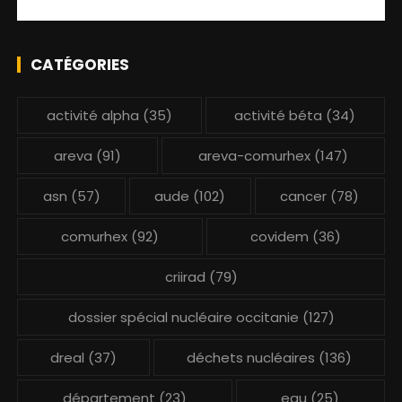
CATÉGORIES
activité alpha
(35)
activité béta
(34)
areva
(91)
areva-comurhex
(147)
asn
(57)
aude
(102)
cancer
(78)
comurhex
(92)
covidem
(36)
criirad
(79)
dossier spécial nucléaire occitanie
(127)
dreal
(37)
déchets nucléaires
(136)
département
(23)
eau
(25)