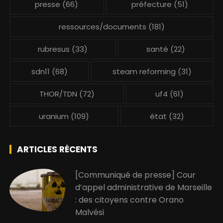
presse
(66)
préfecture
(51)
ressources/documents
(181)
rubresus
(33)
santé
(22)
sdn11
(68)
steam reforming
(31)
THOR/TDN
(72)
uf4
(61)
uranium
(109)
état
(32)
ARTICLES RÉCENTS
[Communiqué de presse] Cour
d’appel administrative de Marseille
: des citoyens contre Orano
Malvési