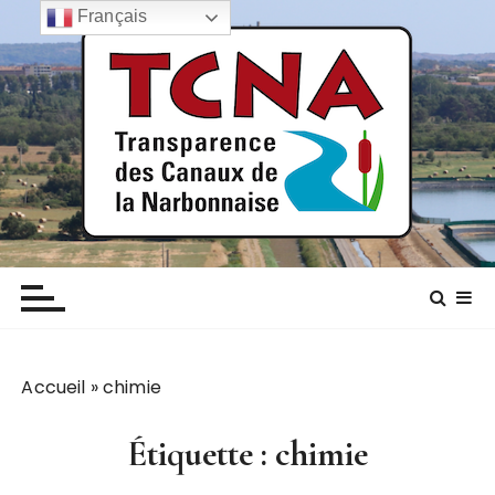
P
Français
a
s
s
e
r
a
u
c
TCNA NARBONNE
Transparence des canaux de la narbonnaise
o
n
t
e
n
Accueil
»
chimie
u
Étiquette :
chimie