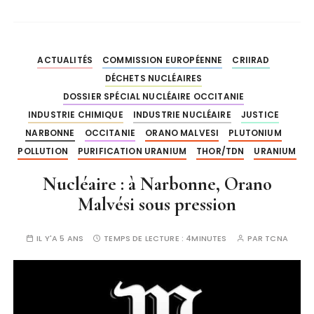
ACTUALITÉS
COMMISSION EUROPÉENNE
CRIIRAD
DÉCHETS NUCLÉAIRES
DOSSIER SPÉCIAL NUCLÉAIRE OCCITANIE
INDUSTRIE CHIMIQUE
INDUSTRIE NUCLÉAIRE
JUSTICE
NARBONNE
OCCITANIE
ORANO MALVESI
PLUTONIUM
POLLUTION
PURIFICATION URANIUM
THOR/TDN
URANIUM
Nucléaire : à Narbonne, Orano
Malvési sous pression
IL Y'A 5 ANS
TEMPS DE LECTURE :
4MINUTES
PAR
TCNA