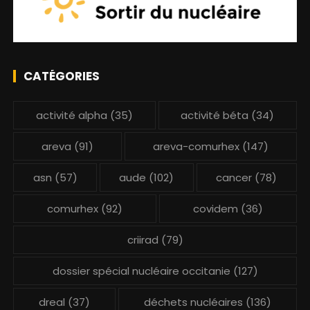
CATÉGORIES
activité alpha
(35)
activité béta
(34)
areva
(91)
areva-comurhex
(147)
asn
(57)
aude
(102)
cancer
(78)
comurhex
(92)
covidem
(36)
criirad
(79)
dossier spécial nucléaire occitanie
(127)
dreal
(37)
déchets nucléaires
(136)