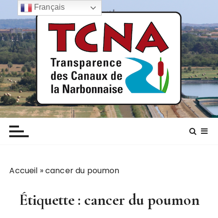
P
Français
a
s
s
e
r
a
u
c
TCNA NARBONNE
Transparence des canaux de la narbonnaise
o
n
t
e
n
Accueil
»
cancer du poumon
u
Étiquette :
cancer du poumon