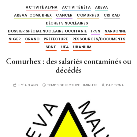
ACTIVITÉ ALPHA
ACTIVITÉ BÉTA
AREVA
AREVA-COMURHEX
CANCER
COMURHEX
CRIIRAD
DÉCHETS NUCLÉAIRES
DOSSIER SPÉCIAL NUCLÉAIRE OCCITANIE
IRSN
NARBONNE
NIGER
ORANO
PRÉFECTURE
RESSOURCES/DOCUMENTS
SDN11
UF4
URANIUM
Comurhex : des salariés contaminés ou
décédés
IL Y'A 9 ANS
TEMPS DE LECTURE :
1MINUTE
PAR
TCNA