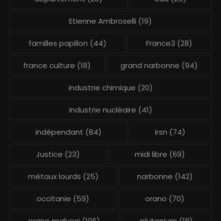
Etienne Ambroselli
(19)
familles papillon
(44)
France3
(28)
france culture
(18)
grand narbonne
(94)
industrie chimique
(20)
industrie nucléaire
(41)
indépendant
(84)
irsn
(74)
Justice
(23)
midi libre
(69)
métaux lourds
(25)
narbonne
(142)
occitanie
(59)
orano
(70)
orano malvesi
(106)
plutonium
(18)