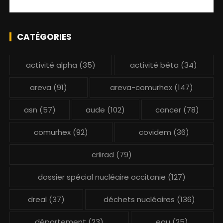
CATÉGORIES
activité alpha
(35)
activité béta
(34)
areva
(91)
areva-comurhex
(147)
asn
(57)
aude
(102)
cancer
(78)
comurhex
(92)
covidem
(36)
criirad
(79)
dossier spécial nucléaire occitanie
(127)
dreal
(37)
déchets nucléaires
(136)
département
(23)
eau
(25)