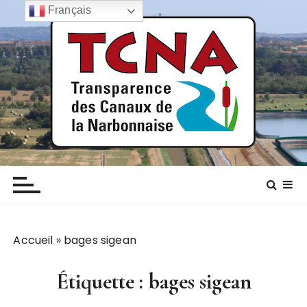
P
Français
a
s
s
e
r
a
u
c
TCNA NARBONNE
Transparence des canaux de la narbonnaise
o
n
t
e
n
Accueil
»
bages sigean
u
Étiquette :
bages sigean